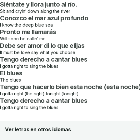
Siéntate y llora junto al río.
Sit and cryin′ down along the river
Conozco el mar azul profundo
I know the deep blue sea
Pronto me llamarás
Will soon be callin′ me
Debe ser amor di lo que elijas
It must be love say what you choose
Tengo derecho a cantar blues
I gotta right to sing the blues
El blues
The blues
Tengo que hacerlo bien esta noche (esta noche
I gotta right (the right) tonight (tonight)
Tengo derecho a cantar blues
I gotta right to sing the blues
Ver letras en otros idiomas