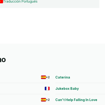
Traducción Portugués
mo
Caterina
+2
Jukebox Baby
Can't Help Falling In Love
+2