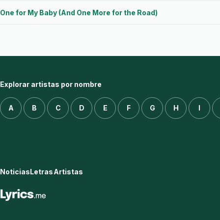
One for My Baby (And One More for the Road)
Explorar artistas por nombre
A
B
C
D
E
F
G
H
I
Noticias
Letras
Artistas