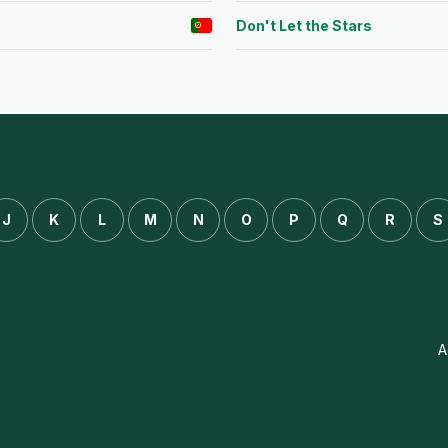
Don't Let the Stars
J
K
L
M
N
O
P
Q
R
S
A