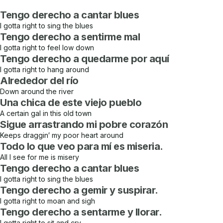
Tengo derecho a cantar blues
I gotta right to sing the blues
Tengo derecho a sentirme mal
I gotta right to feel low down
Tengo derecho a quedarme por aquí
I gotta right to hang around
Alrededor del río
Down around the river
Una chica de este viejo pueblo
A certain gal in this old town
Sigue arrastrando mi pobre corazón
Keeps draggin′ my poor heart around
Todo lo que veo para mí es miseria.
All I see for me is misery
Tengo derecho a cantar blues
I gotta right to sing the blues
Tengo derecho a gemir y suspirar.
I gotta right to moan and sigh
Tengo derecho a sentarme y llorar.
I gotta right to sit and cry