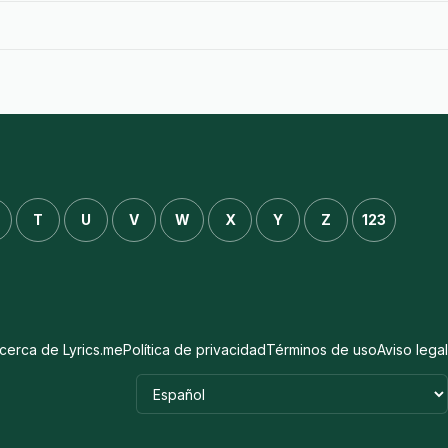
T
U
V
W
X
Y
Z
123
cerca de Lyrics.me
Política de privacidad
Términos de uso
Aviso legal
Idioma