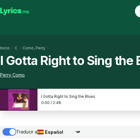
Inicio
C
Como, Perry
I Gotta Right to Sing the
Perry Como
I Gotta Right to Sing the Blues
0:00
/
2:48
Traducir a
Seleccionar idioma de traducción