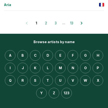
Aria
…
1
2
3
13
Browse artists by name
A
B
C
D
E
F
G
H
I
J
K
L
M
N
O
P
Q
R
S
T
U
V
W
X
Y
Z
123