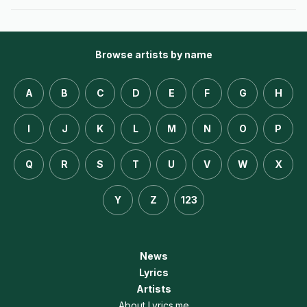
Browse artists by name
A
B
C
D
E
F
G
H
I
J
K
L
M
N
O
P
Q
R
S
T
U
V
W
X
Y
Z
123
News
Lyrics
Artists
About Lyrics.me