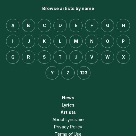
Browse artists by name
A
B
C
D
E
F
G
H
I
J
K
L
M
N
O
P
Q
R
S
T
U
V
W
X
Y
Z
123
News
Lyrics
Artists
About Lyrics.me
Privacy Policy
Terms of Use