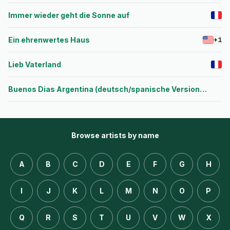
Immer wieder geht die Sonne auf
Ein ehrenwertes Haus
+1
Lieb Vaterland
Buenos Dias Argentina (deutsch/spanische Version
Remasterd)
Browse artists by name
A
B
C
D
E
F
G
H
I
J
K
L
M
N
O
P
Q
R
S
T
U
V
W
X