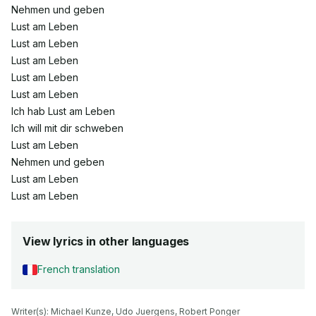
Nehmen und geben
Lust am Leben
Lust am Leben
Lust am Leben
Lust am Leben
Lust am Leben
Ich hab Lust am Leben
Ich will mit dir schweben
Lust am Leben
Nehmen und geben
Lust am Leben
Lust am Leben
View lyrics in other languages
French translation
Writer(s): Michael Kunze, Udo Juergens, Robert Ponger
