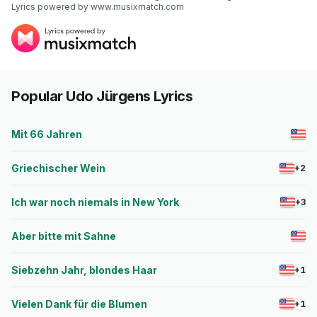
Lyrics powered by www.musixmatch.com
Popular Udo Jürgens Lyrics
Mit 66 Jahren
Griechischer Wein
+2
Ich war noch niemals in New York
+3
Aber bitte mit Sahne
Siebzehn Jahr, blondes Haar
+1
Vielen Dank für die Blumen
+1