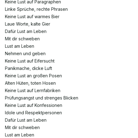
Keine Lust auf Paragraphen
Linke Sprüche, rechte Phrasen
Keine Lust auf warmes Bier
Laue Worte, kalte Gier
Dafür Lust am Leben
Mit dir schweben
Lust am Leben
Nehmen und geben
Keine Lust auf Eifersucht
Panikmache, dicke Luft
Keine Lust an großen Posen
Alten Hüten, toten Hosen
Keine Lust auf Lernfabriken
Prüfungsangst und strenges Blicken
Keine Lust auf Konfessionen
Idole und Respektpersonen
Dafür Lust am Leben
Mit dir schweben
Lust am Leben