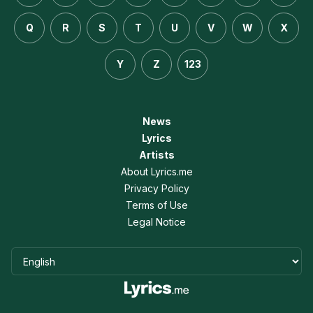
Q
R
S
T
U
V
W
X
Y
Z
123
News
Lyrics
Artists
About Lyrics.me
Privacy Policy
Terms of Use
Legal Notice
Language