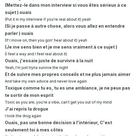
(Mettez-le dans mon interview si vous êtes sérieux à ce
sujet ) ouais
(Put it in my interview if you′re real about it) yeah
(Si je passe à autre chose, alors vous allez en entendre
parler ) ouais
(If I move on, then you gon' hear about it) yeah
(Je me sens bien et je me sens vraiment à ce sujet )
(I feel a way and I feel real about it)
Ouais, j'essaie juste de survivre à la nuit
Yeah, I'm just tryna survive the night
Et de suivre mes propres conseils et ne plus jamais aimer
And take my own advice and never love again
Toxique comme tu es, tu es une ambiance, je ne peux pas
te sortir de mon esprit
Toxic as you are, you′re a vibe, can′t get you out of my mind
J'ai repris la drogue
I took the drug again
Ouais, pas une bonne décision à l'intérieur, C'est
seulement toi à mes côtés