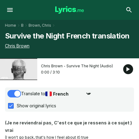
Home
B
Brown, Chris
Survive the Night French translation
Chris Brown
Chris Brown - Survive The Night (Audio)
0:00
/
3:10
Translate to
Choose translation language
Show original lyrics
(Je ne reviendrai pas, C'est ce que je ressens à ce sujet )
vrai
(I won′t go back, that's how I feel about it) true