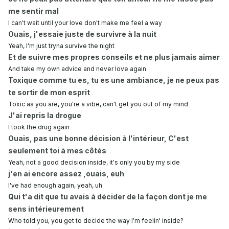
me sentir mal
I can′t wait until your love don′t make me feel a way
Ouais, j'essaie juste de survivre à la nuit
Yeah, I'm just tryna survive the night
Et de suivre mes propres conseils et ne plus jamais aimer
And take my own advice and never love again
Toxique comme tu es, tu es une ambiance, je ne peux pas
te sortir de mon esprit
Toxic as you are, you′re a vibe, can't get you out of my mind
J'ai repris la drogue
I took the drug again
Ouais, pas une bonne décision à l'intérieur, C'est
seulement toi à mes côtés
Yeah, not a good decision inside, it′s only you by my side
j'en ai encore assez ,ouais, euh
I've had enough again, yeah, uh
Qui t'a dit que tu avais à décider de la façon dont je me
sens intérieurement
Who told you, you get to decide the way I′m feelin' inside?