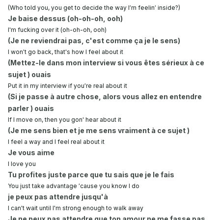
(Who told you, you get to decide the way I′m feelin′ inside?)
Je baise dessus (oh-oh-oh, ooh)
I'm fucking over it (oh-oh-oh, ooh)
(Je ne reviendrai pas, c'est comme ça je le sens)
I won′t go back, that's how I feel about it
(Mettez-le dans mon interview si vous êtes sérieux à ce
sujet ) ouais
Put it in my interview if you′re real about it
(Si je passe à autre chose, alors vous allez en entendre
parler ) ouais
If I move on, then you gon' hear about it
(Je me sens bien et je me sens vraiment à ce sujet )
I feel a way and I feel real about it
Je vous aime
I love you
Tu profites juste parce que tu sais que je le fais
You just take advantage ′cause you know I do
je peux pas attendre jusqu'à
I can't wait until I'm strong enough to walk away
Je ne peux pas attendre que ton amour ne me fasse pas