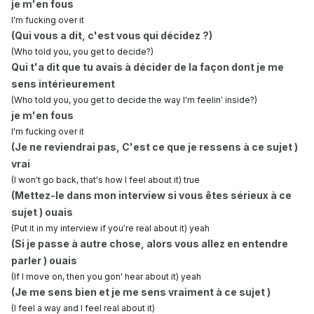
je m'en fous
I'm fucking over it
(Qui vous a dit, c'est vous qui décidez ?)
(Who told you, you get to decide?)
Qui t'a dit que tu avais à décider de la façon dont je me
sens intérieurement
(Who told you, you get to decide the way I′m feelin′ inside?)
je m'en fous
I'm fucking over it
(Je ne reviendrai pas, C'est ce que je ressens à ce sujet )
vrai
(I won′t go back, that's how I feel about it) true
(Mettez-le dans mon interview si vous êtes sérieux à ce
sujet ) ouais
(Put it in my interview if you′re real about it) yeah
(Si je passe à autre chose, alors vous allez en entendre
parler ) ouais
(If I move on, then you gon' hear about it) yeah
(Je me sens bien et je me sens vraiment à ce sujet )
(I feel a way and I feel real about it)