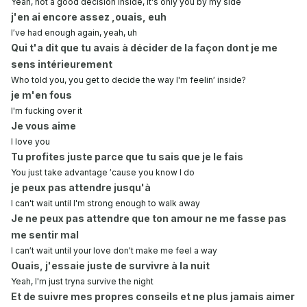
Yeah, not a good decision inside, it's only you by my side
j'en ai encore assez ,ouais, euh
I′ve had enough again, yeah, uh
Qui t'a dit que tu avais à décider de la façon dont je me
sens intérieurement
Who told you, you get to decide the way I'm feelin′ inside?
je m'en fous
I'm fucking over it
Je vous aime
I love you
Tu profites juste parce que tu sais que je le fais
You just take advantage ′cause you know I do
je peux pas attendre jusqu'à
I can't wait until I'm strong enough to walk away
Je ne peux pas attendre que ton amour ne me fasse pas
me sentir mal
I can′t wait until your love don′t make me feel a way
Ouais, j'essaie juste de survivre à la nuit
Yeah, I'm just tryna survive the night
Et de suivre mes propres conseils et ne plus jamais aimer