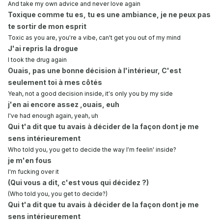
And take my own advice and never love again
Toxique comme tu es, tu es une ambiance, je ne peux pas
te sortir de mon esprit
Toxic as you are, you′re a vibe, can't get you out of my mind
J'ai repris la drogue
I took the drug again
Ouais, pas une bonne décision à l'intérieur, C'est
seulement toi à mes côtés
Yeah, not a good decision inside, it′s only you by my side
j'en ai encore assez ,ouais, euh
I've had enough again, yeah, uh
Qui t'a dit que tu avais à décider de la façon dont je me
sens intérieurement
Who told you, you get to decide the way I′m feelin' inside?
je m'en fous
I'm fucking over it
(Qui vous a dit, c'est vous qui décidez ?)
(Who told you, you get to decide?)
Qui t'a dit que tu avais à décider de la façon dont je me
sens intérieurement