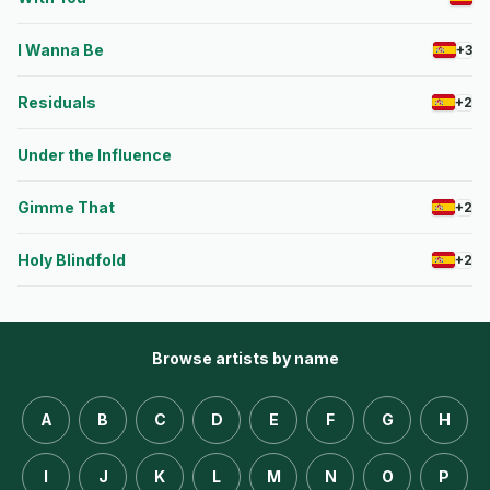
I Wanna Be
+3
Residuals
+2
Under the Influence
Gimme That
+2
Holy Blindfold
+2
Browse artists by name
A
B
C
D
E
F
G
H
I
J
K
L
M
N
O
P