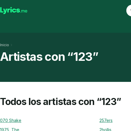
Inicio
Artistas con “123”
Todos los artistas con “123”
070 Shake
257ers
1975, The
2hollis