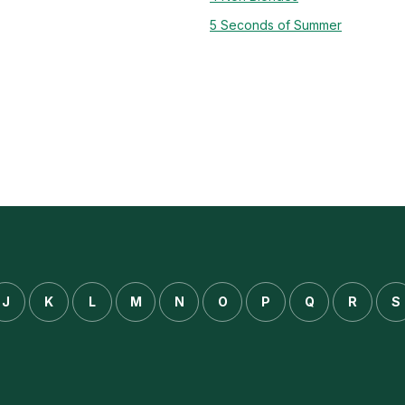
5 Seconds of Summer
J
K
L
M
N
O
P
Q
R
S