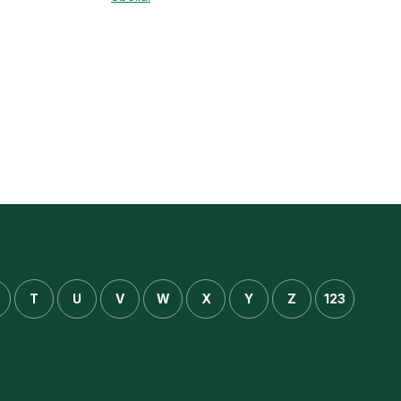
T
U
V
W
X
Y
Z
123