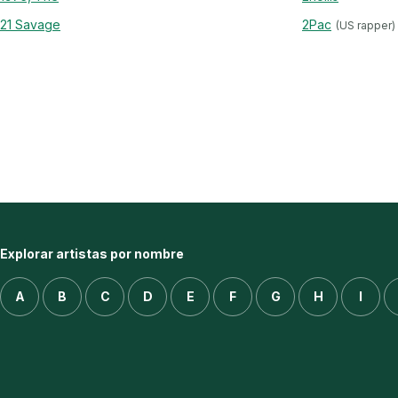
21 Savage
2Pac
(US rapper)
Explorar artistas por nombre
A
B
C
D
E
F
G
H
I