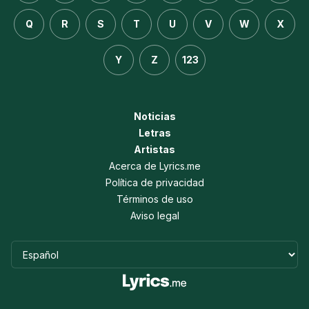
Q
R
S
T
U
V
W
X
Y
Z
123
Noticias
Letras
Artistas
Acerca de Lyrics.me
Política de privacidad
Términos de uso
Aviso legal
Idioma