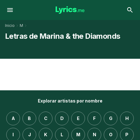
Inicio
M
Letras de Marina & the Diamonds
Explorar artistas por nombre
A
B
C
D
E
F
G
H
I
J
K
L
M
N
O
P