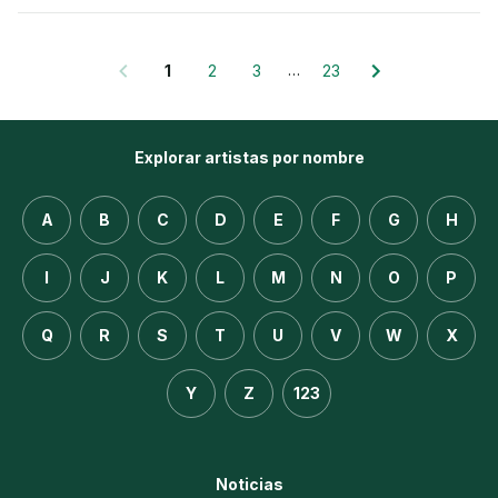
…
1
2
3
23
Explorar artistas por nombre
A
B
C
D
E
F
G
H
I
J
K
L
M
N
O
P
Q
R
S
T
U
V
W
X
Y
Z
123
Noticias