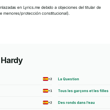
lazadas en Lyrics.me debido a objeciones del titular de
de menores/protección constitucional).
 Hardy
La Question
+2
Tous les garçons et les filles
+1
Des ronds dans l’eau
+2