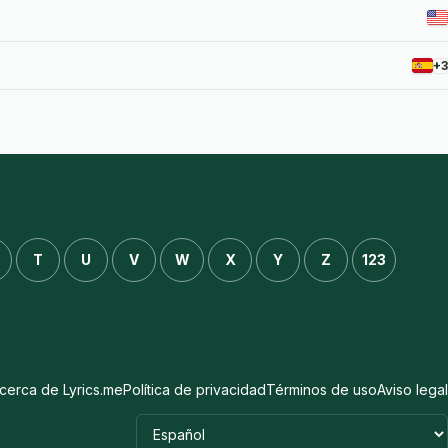
+3
T
U
V
W
X
Y
Z
123
cerca de Lyrics.me
Política de privacidad
Términos de uso
Aviso legal
Idioma