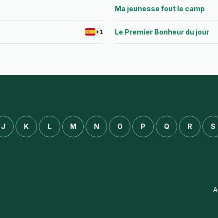
Ma jeunesse fout le camp
Le Premier Bonheur du jour
+1
J
K
L
M
N
O
P
Q
R
S
A