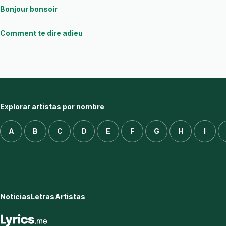
Bonjour bonsoir
Comment te dire adieu
Explorar artistas por nombre
A
B
C
D
E
F
G
H
I
Noticias
Letras
Artistas