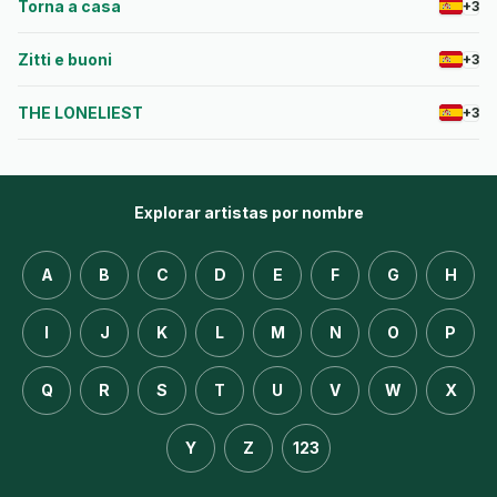
Torna a casa
+3
Zitti e buoni
+3
THE LONELIEST
+3
Explorar artistas por nombre
A
B
C
D
E
F
G
H
I
J
K
L
M
N
O
P
Q
R
S
T
U
V
W
X
Y
Z
123