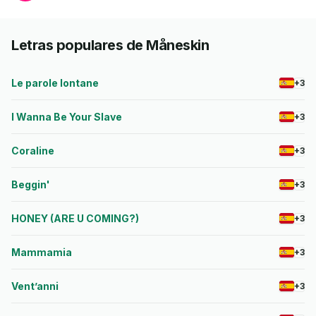
Letras populares de Måneskin
Le parole lontane
+3
I Wanna Be Your Slave
+3
Coraline
+3
Beggin'
+3
HONEY (ARE U COMING?)
+3
Mammamia
+3
Vent’anni
+3