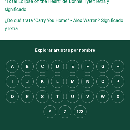
"Total Eclipse of the Heart" de Bonnie Tyler: letra y
significado
¿De qué trata "Carry You Home" - Alex Warren? Significado
y letra
Explorar artistas por nombre
A
B
C
D
E
F
G
H
I
J
K
L
M
N
O
P
Q
R
S
T
U
V
W
X
Y
Z
123