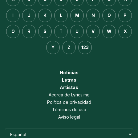
I
J
K
L
M
N
O
P
Q
R
S
T
U
V
W
X
Y
Z
123
Noticias
Letras
Artistas
Acerca de Lyrics.me
Política de privacidad
Términos de uso
Aviso legal
Idioma