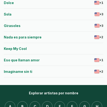
Dolce
+1
Sola
+3
Girasoles
+3
Nada es para siempre
+2
Keep My Cool
Eso que llaman amor
+1
Imagíname sin ti
+2
Explorar artistas por nombre
A
B
C
D
E
F
G
H