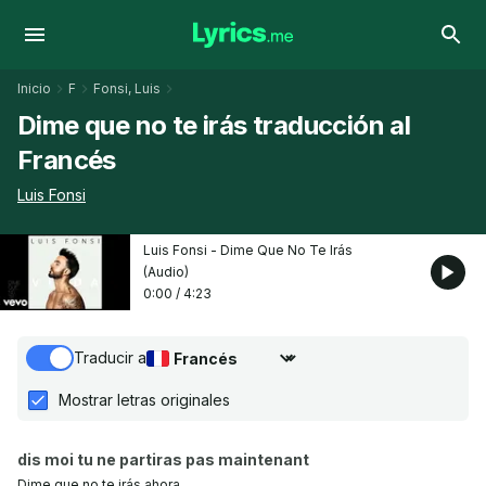
Inicio
F
Fonsi, Luis
Dime que no te irás traducción al
Francés
Luis Fonsi
Luis Fonsi - Dime Que No Te Irás
(Audio)
0:00
/
4:23
Traducir a
Seleccionar idioma de traducción
Mostrar letras originales
dis moi tu ne partiras pas maintenant
Dime que no te irás ahora