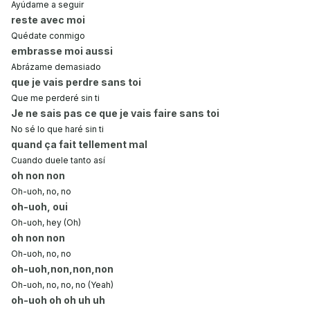
Ayúdame a seguir
reste avec moi
Quédate conmigo
embrasse moi aussi
Abrázame demasiado
que je vais perdre sans toi
Que me perderé sin ti
Je ne sais pas ce que je vais faire sans toi
No sé lo que haré sin ti
quand ça fait tellement mal
Cuando duele tanto así
oh non non
Oh-uoh, no, no
oh-uoh, oui
Oh-uoh, hey (Oh)
oh non non
Oh-uoh, no, no
oh-uoh,non,non,non
Oh-uoh, no, no, no (Yeah)
oh-uoh oh oh uh uh