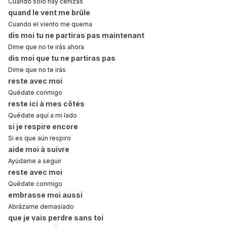
Cuando solo hay cenizas
quand le vent me brûle
Cuando el viento me quema
dis moi tu ne partiras pas maintenant
Dime que no te irás ahora
dis moi que tu ne partiras pas
Dime que no te irás
reste avec moi
Quédate conmigo
reste ici à mes côtés
Quédate aquí a mi lado
si je respire encore
Si es que aún respiro
aide moi à suivre
Ayúdame a seguir
reste avec moi
Quédate conmigo
embrasse moi aussi
Abrázame demasiado
que je vais perdre sans toi