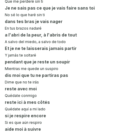
Que me perderé sin ti
Je ne sais pas ce que je vais faire sans toi
No sé lo que haré sin ti
dans tes bras je vais nager
En tus brazos nadaré
a l'abri de la peur, à l'abris de tout
A salvo del miedo, a salvo de todo
Et je ne te laisserais jamais partir
Y jamás te soltaré
pendant que je reste un soupir
Mientras me quede un suspiro
dis moi que tu ne partiras pas
Dime que no te irás
reste avec moi
Quédate conmigo
reste ici à mes côtés
Quédate aquí a mi lado
si je respire encore
Si es que aún respiro
aide moi à suivre