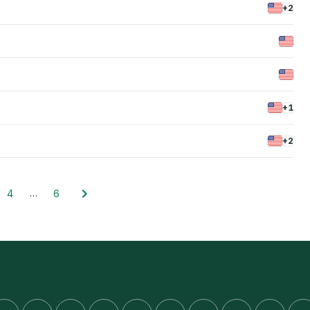
+2
+1
+2
…
4
6