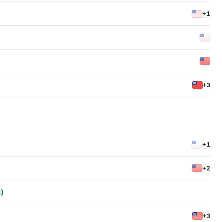
+1
+3
+1
+2
)
+3