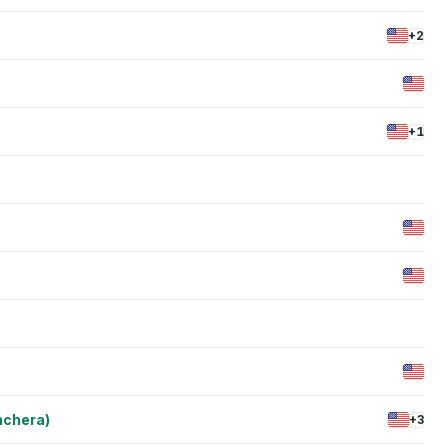
+2
+1
nchera)
+3