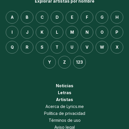
Explorar artistas por nombre
A
B
C
D
E
F
G
H
I
J
K
L
M
N
O
P
Q
R
S
T
U
V
W
X
Y
Z
123
Noticias
Letras
Artistas
Acerca de Lyrics.me
Política de privacidad
Términos de uso
Aviso legal